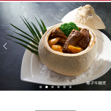
椰子牛腩煲