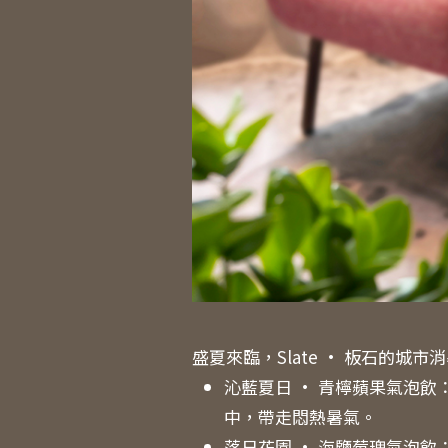
盛夏來臨，Slate · 板石的
沁藍夏日 · 青檸蘋果氣泡
中，帶走悶熱暑氣。
落日花園 · 海鹽莓瑰氣泡