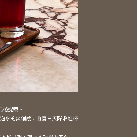
風格提案。
氣泡水的爽俐感，將夏日天際收進杯
陽沉入地平線，加上木托盤上的海