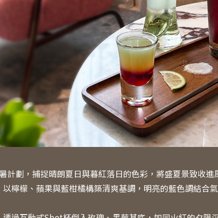
城市消暑計劃，捕捉晴朗夏日與暮紅落日的色彩，將盛夏景致收進
飲：以檸檬、蘋果與藍柑橘構築清爽基調，明亮的藍色調結合
飲：透過互動式Shot杯倒入玫瑰、黑莓基底，如同火紅的夕